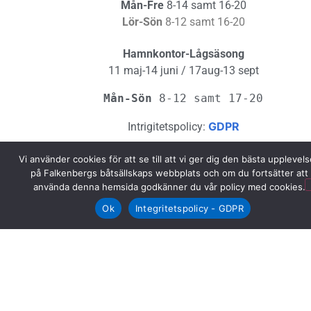
Mån-Fre
8-14 samt 16-20
Lör-Sön
8-12 samt 16-20
Hamnkontor-Lågsäsong
11 maj-14 juni / 17aug-13 sept
Mån-Sön 
8-12 samt 17-20
GDPR
Intrigitetspolicy:
Adress:
Vi använder cookies för att se till att vi ger dig den bästa upplevel
Gröningevägen 3
på Falkenbergs båtsällskaps webbplats och om du fortsätter att
311 42 Falkenberg
använda denna hemsida godkänner du vår policy med cookies.
Ok
Integritetspolicy - GDPR