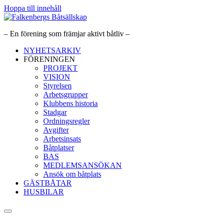
Hoppa till innehåll
– En förening som främjar aktivt båtliv –
NYHETSARKIV
FÖRENINGEN
PROJEKT
VISION
Styrelsen
Arbetsgrupper
Klubbens historia
Stadgar
Ordningsregler
Avgifter
Arbetsinsats
Båtplatser
BAS
MEDLEMSANSÖKAN
Ansök om båtplats
GÄSTBÅTAR
HUSBILAR