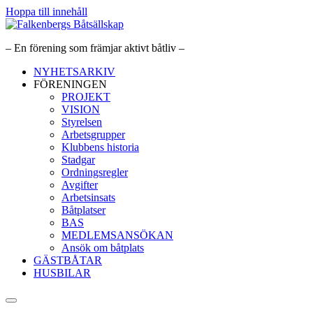
Hoppa till innehåll
– En förening som främjar aktivt båtliv –
NYHETSARKIV
FÖRENINGEN
PROJEKT
VISION
Styrelsen
Arbetsgrupper
Klubbens historia
Stadgar
Ordningsregler
Avgifter
Arbetsinsats
Båtplatser
BAS
MEDLEMSANSÖKAN
Ansök om båtplats
GÄSTBÅTAR
HUSBILAR