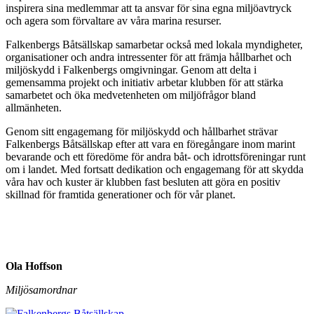
inspirera sina medlemmar att ta ansvar för sina egna miljöavtryck
och agera som förvaltare av våra marina resurser.
Falkenbergs Båtsällskap samarbetar också med lokala myndigheter,
organisationer och andra intressenter för att främja hållbarhet och
miljöskydd i Falkenbergs omgivningar. Genom att delta i
gemensamma projekt och initiativ arbetar klubben för att stärka
samarbetet och öka medvetenheten om miljöfrågor bland
allmänheten.
Genom sitt engagemang för miljöskydd och hållbarhet strävar
Falkenbergs Båtsällskap efter att vara en föregångare inom marint
bevarande och ett föredöme för andra båt- och idrottsföreningar runt
om i landet. Med fortsatt dedikation och engagemang för att skydda
våra hav och kuster är klubben fast besluten att göra en positiv
skillnad för framtida generationer och för vår planet.
Ola Hoffson
Miljösamordnar