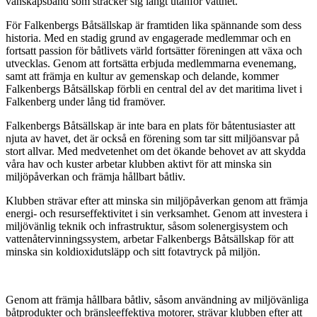
vänskapsband som sträcker sig långt utanför vattnet.
För Falkenbergs Båtsällskap är framtiden lika spännande som dess
historia. Med en stadig grund av engagerade medlemmar och en
fortsatt passion för båtlivets värld fortsätter föreningen att växa och
utvecklas. Genom att fortsätta erbjuda medlemmarna evenemang,
samt att främja en kultur av gemenskap och delande, kommer
Falkenbergs Båtsällskap förbli en central del av det maritima livet i
Falkenberg under lång tid framöver.
Falkenbergs Båtsällskap är inte bara en plats för båtentusiaster att
njuta av havet, det är också en förening som tar sitt miljöansvar på
stort allvar. Med medvetenhet om det ökande behovet av att skydda
våra hav och kuster arbetar klubben aktivt för att minska sin
miljöpåverkan och främja hållbart båtliv.
Klubben strävar efter att minska sin miljöpåverkan genom att främja
energi- och resurseffektivitet i sin verksamhet. Genom att investera i
miljövänlig teknik och infrastruktur, såsom solenergisystem och
vattenåtervinningssystem, arbetar Falkenbergs Båtsällskap för att
minska sin koldioxidutsläpp och sitt fotavtryck på miljön.
Genom att främja hållbara båtliv, såsom användning av miljövänliga
båtprodukter och bränsleeffektiva motorer, strävar klubben efter att