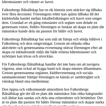
båtentusiaster och vänner av havet.
Falkenbergs Båtsällskap har en rik historia som sträcker sig tillbaka
över flera decennier. Föreningens rötter kan spåras tillbaka till det
kärleksfulla bandet mellan lokalbefolkningen och havet som omger
dem. Grundad av ett gäng entusiaster och seglare som delade en
gemensam vision, föddes föreningen ur önskan att skapa en plats där
människor kunde dela sin passion för båtliv och havet.
Falkenbergs Båtsällskap har som mål att främja och stödja båtlivet i
Falkenberg och dess omgivningar. Genom att erbjuda olika
aktiviteter och gemensamma evenemang strävar föreningen efter att
skapa en inkluderande miljö där både erfarna båtentusiaster och
nybörjare kan trivas och utvecklas.
För Falkenbergs Båtsällskap handlar det inte bara om att navigera
vågorna, utan också att bygga band och skapa minnen tillsammans.
Genom gemensamma seglatser, klubbevenemang och sociala
sammankomster främjar föreningen en känsla av samhörighet och
vänskap bland sina medlemmar.
Den öppna och välkomnande atmosfären hos Falkenbergs
Båtsällskap gör det till en plats där människor från olika bakgrunder
och åldrar kan samlas och dela sina erfarenheter och berättelser. Det
är en plats där passion för båtliv förenar människor och skapar starka