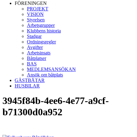
FÖRENINGEN
PROJEKT
VISION
Styrelsen
Arbetsgrupper
Klubbens historia
Stadgar
Ordningsregler
Avgifter
Arbetsinsats
Båtplatser
BAS
MEDLEMSANSÖKAN
Ansök om båtplats
GÄSTBÅTAR
HUSBILAR
3945f84b-4ee6-4e77-a9cf-
b71300d0a952