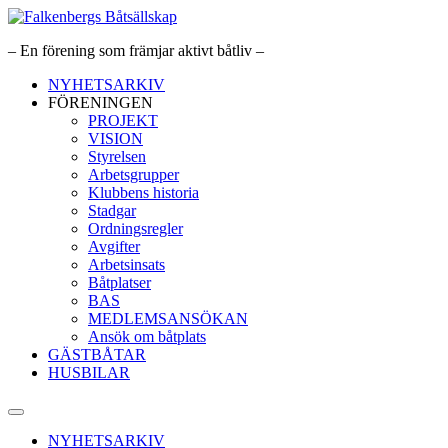
Hoppa
till
– En förening som främjar aktivt båtliv –
innehåll
NYHETSARKIV
FÖRENINGEN
PROJEKT
VISION
Styrelsen
Arbetsgrupper
Klubbens historia
Stadgar
Ordningsregler
Avgifter
Arbetsinsats
Båtplatser
BAS
MEDLEMSANSÖKAN
Ansök om båtplats
GÄSTBÅTAR
HUSBILAR
NYHETSARKIV