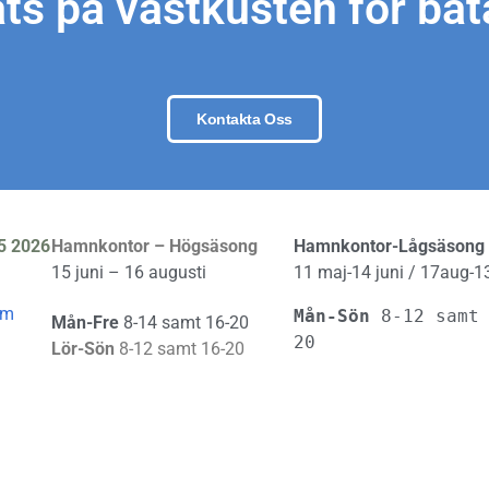
ts på västkusten för båt
Kontakta Oss
5 2026
Hamnkontor – Högsäsong
Hamnkontor-Lågsäsong
15 juni – 16 augusti
11 maj-14 juni / 17aug-1
om
Mån-Sön 
8-12 samt
Mån-Fre
8-14 samt 16-20
20
Lör-Sön
8-12 samt 16-20