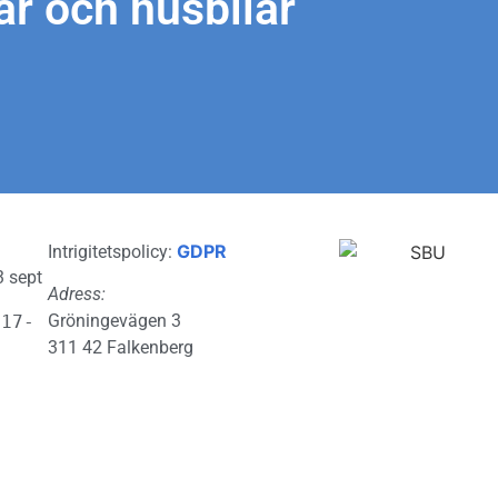
ar och husbilar
GDPR
Intrigitetspolicy:
3 sept
Adress:
Gröningevägen 3
 17-
311 42 Falkenberg