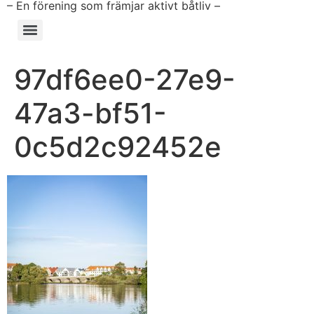
– En förening som främjar aktivt båtliv –
97df6ee0-27e9-
47a3-bf51-
0c5d2c92452e