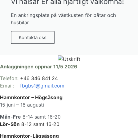
Vi hälsar Er alla hjärtligt välkomna!
En ankringsplats på västkusten för båtar och
husbilar
Kontakta oss
Anläggningen öppnar 11/5 2026
Telefon:
+46 346 841 24
Email:
fbgbs1@gmail.com
Hamnkontor – Högsäsong
15 juni – 16 augusti
Mån-Fre
8-14 samt 16-20
Lör-Sön
8-12 samt 16-20
Hamnkontor-Lågsäsong